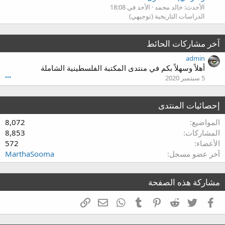
الأحدث: خالد محمد
الأحد في 18:08
الدراسات التاريخية (توجيهي)
آخر مشاركات الحائط
admin
أهلاً وسهلاً بكم في منتدى المكتبة الفلسطينية الشاملة
5 سبتمبر 2020
•••
إحصائيات المنتدى
المواضيع
8,072
المشاركات
8,853
الأعضاء
572
آخر عضو مسجل
MarthaSooma
مشاركة هذه الصفحة
فيسبوك
تويتر
Reddit
Pinterest
Tumblr
WhatsApp
الرابط
البريد الإلكتروني