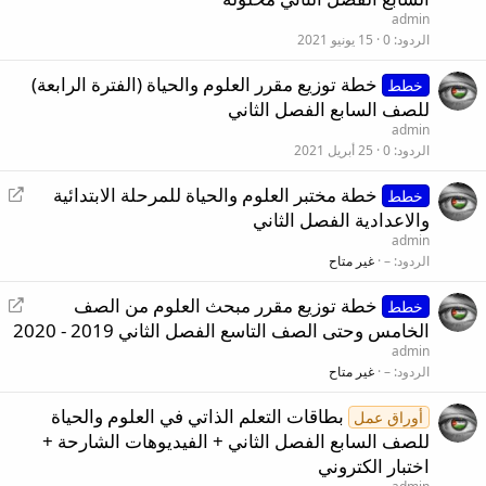
admin
الردود
0
15 يونيو 2021
خطة توزيع مقرر العلوم والحياة (الفترة الرابعة)
خطط
للصف السابع الفصل الثاني
admin
الردود
0
25 أبريل 2021
إ
خطة مختبر العلوم والحياة للمرحلة الابتدائية
خطط
ع
والاعدادية الفصل الثاني
ا
admin
د
الردود
–
غير متاح
ة
إ
خطة توزيع مقرر مبحث العلوم من الصف
ت
خطط
ع
الخامس وحتى الصف التاسع الفصل الثاني 2019 - 2020
و
ا
ج
admin
د
الردود
–
غير متاح
ي
ة
ه
بطاقات التعلم الذاتي في العلوم والحياة
ت
أوراق عمل
للصف السابع الفصل الثاني + الفيديوهات الشارحة +
و
ج
اختبار الكتروني
ي