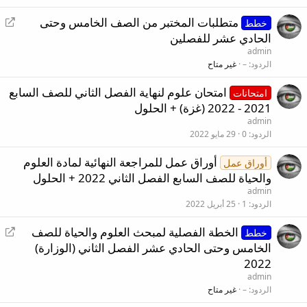
ة
إ
متطلبات المختبر من الصف الخامس وحتى
ت
خطط
ع
الحادي عشر للفصلين
و
ا
ج
admin
د
الردود
–
غير متاح
ي
ة
ه
امتحان علوم لنهاية الفصل الثاني للصف السابع
ت
امتحانات
2021 - 2022 (غزة) + الحلول
و
ج
admin
الردود
0
29 مايو 2022
ي
ه
أوراق عمل للمراجعة النهائية لمادة العلوم
أوراق عمل
والحياة للصف السابع الفصل الثاني 2022 + الحلول
admin
الردود
1
25 أبريل 2022
إ
الخطة الفصلية لمبحث العلوم والحياة للصف
خطط
ع
الخامس وحتى الحادي عشر الفصل الثاني (الوزارة)
ا
2022
د
admin
ة
الردود
–
غير متاح
ت