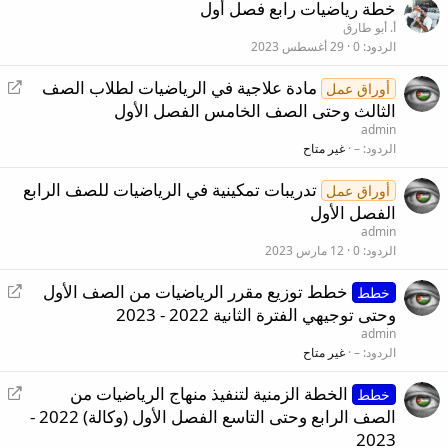
خطة رياضيات رابع فصل أول
أ. أبو طارق
الردود
0
29 أغسطس 2023
إ
مادة علاجية في الرياضيات لطلاب الصف
أوراق عمل
ع
الثالث وحتى الصف الخامس الفصل الأول
ا
admin
د
الردود
–
غير متاح
ة
تدريبات تمكينية في الرياضيات للصف الرابع
ت
أوراق عمل
الفصل الأول
و
ج
admin
الردود
0
12 مارس 2023
ي
ه
إ
خطط توزيع مقرر الرياضيات من الصف الأول
خطط
ع
وحتى توجيهي الفترة الثانية 2022 - 2023
ا
admin
د
الردود
–
غير متاح
ة
إ
الخطة الزمنية لتنفيذ منهاج الرياضيات من
ت
خطط
ع
الصف الرابع وحتى التاسع الفصل الأول (وكالة) 2022 -
و
ا
ج
2023