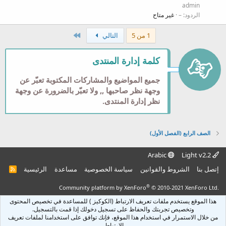
د
ي
admin
ة
ه
الردود
–
غير متاح
ت
و
الاخير
1 من 5
التالي
ج
ي
كلمة إدارة المنتدى
ه
جميع المواضيع والمشاركات المكتوبة تعبّر عن
وجهة نظر صاحبها ,, ولا تعبّر بالضرورة عن وجهة
نظر إدارة المنتدى.
الصف الرابع (الفصل الأول)
Arabic
Light v2.2
إتصل بنا
الشروط والقوانين
سياسة الخصوصية
مساعدة
الرئيسية
R
S
S
®
Community platform by XenForo
© 2010-2021 XenForo Ltd.
هذا الموقع يستخدم ملفات تعريف الارتباط (الكوكيز ) للمساعدة في تخصيص المحتوى
وتخصيص تجربتك والحفاظ على تسجيل دخولك إذا قمت بالتسجيل.
من خلال الاستمرار في استخدام هذا الموقع، فإنك توافق على استخدامنا لملفات تعريف
الارتباط.