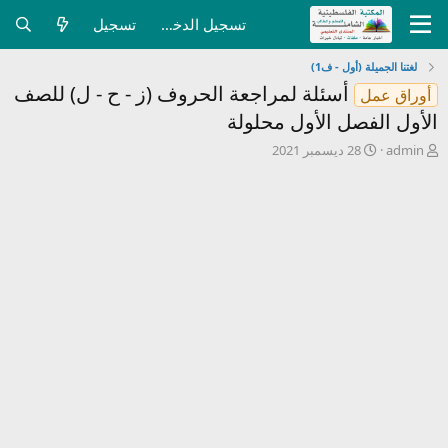
تسجيل الدخول
تسجيل
لغتنا الجميلة (أول - ف1)
أسئلة لمراجعة الحروف (ز - ح - ل) للصف
أوراق عمل
الأول الفصل الأول محلولة
ب
ت
admin
28 ديسمبر 2021
ا
ا
د
ر
ئ
ي
ا
خ
ل
ا
م
ل
و
ب
ض
د
و
ء
ع