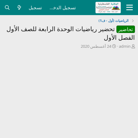
تسجيل الدخول
تسجيل
الرياضيات (أول - ف1)
تحضير رياضيات الوحدة الرابعة للصف الأول
تحاضير
الفصل الأول
ب
ت
admin
24 أغسطس 2020
ا
ا
د
ر
ئ
ي
ا
خ
ل
ا
م
ل
و
ب
ض
د
و
ء
ع