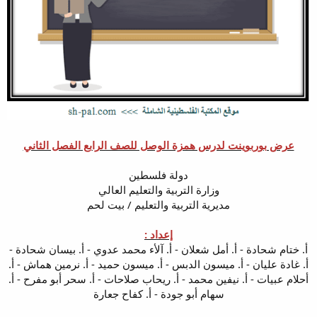
عرض بوربوينت لدرس همزة الوصل للصف الرابع الفصل الثاني
دولة فلسطين
وزارة التربية والتعليم العالي
مديرية التربية والتعليم / بيت لحم
إعداد :
أ. ختام شحادة - أ. أمل شعلان - أ. آلأء محمد عدوي - أ. بيسان شحادة -
أ. غادة عليان - أ. ميسون الدبس - أ. ميسون حميد - أ. نرمين هماش - أ.
أحلام عبيات - أ. نيفين محمد - أ. ريحاب صلاحات - أ. سحر أبو مفرح - أ.
سهام أبو جودة - أ. كفاح جعارة