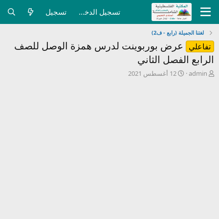
تسجيل الدخول
تسجيل
لغتنا الجميلة (رابع - ف2)
عرض بوربوينت لدرس همزة الوصل للصف
تفاعلي
الرابع الفصل الثاني
ب
ت
admin
12 أغسطس 2021
ا
ا
د
ر
ئ
ي
ا
خ
ل
ا
م
ل
و
ب
ض
د
و
ء
ع