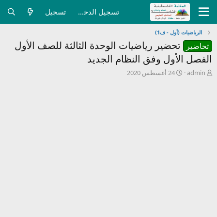
تسجيل الدخول
تسجيل
الرياضيات (أول - ف1)
تحضير رياضيات الوحدة الثالثة للصف الأول
تحاضير
الفصل الأول وفق النظام الجديد
ب
ت
admin
24 أغسطس 2020
ا
ا
د
ر
ئ
ي
ا
خ
ل
ا
م
ل
و
ب
ض
د
و
ء
ع