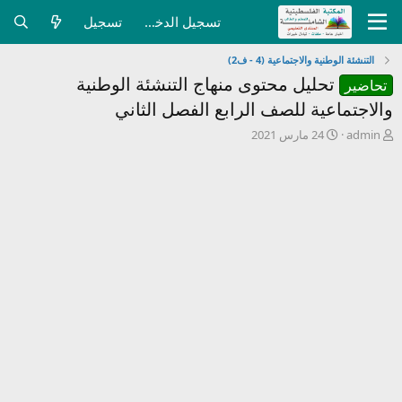
تسجيل الدخول
تسجيل
التنشئة الوطنية والاجتماعية (4 - ف2)
تحليل محتوى منهاج التنشئة الوطنية
تحاضير
والاجتماعية للصف الرابع الفصل الثاني
ب
ت
admin
24 مارس 2021
ا
ا
د
ر
ئ
ي
ا
خ
ل
ا
م
ل
و
ب
ض
د
و
ء
ع