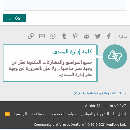
إزالة المسافة البادئة
12
Courier New
محاذاة لليمين
عنوان 2
Georgia
15
ضبط
رد
عنوان 3
18
Tahoma
22
Times New Roman
فيسبوك
تويتر
Reddit
Pinterest
Tumblr
WhatsApp
الرابط
البريد الإلكتروني
شارك:
26
Trebuchet MS
Verdana
كلمة إدارة المنتدى
جميع المواضيع والمشاركات المكتوبة تعبّر عن
وجهة نظر صاحبها ,, ولا تعبّر بالضرورة عن وجهة
نظر إدارة المنتدى.
التنشئة الوطنية والاجتماعية (4 - ف2)
Arabic
Light v2.2
إتصل بنا
الشروط والقوانين
سياسة الخصوصية
مساعدة
الرئيسية
R
S
S
®
Community platform by XenForo
© 2010-2021 XenForo Ltd.