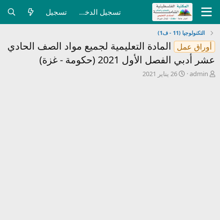
تسجيل الدخول
تسجيل
التكنولوجيا (11 - ف1)
المادة التعليمية لجميع مواد الصف الحادي
أوراق عمل
عشر أدبي الفصل الأول 2021 (حكومة - غزة)
ب
ت
admin
26 يناير 2021
ا
ا
د
ر
ئ
ي
ا
خ
ل
ا
م
ل
و
ب
ض
د
و
ء
ع