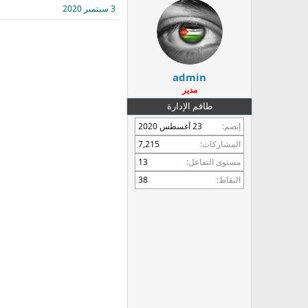
3 سبتمبر 2020
ع
admin
مدير
طاقم الإدارة
إنضم
23 أغسطس 2020
المشاركات
7,215
مستوى التفاعل
13
النقاط
38