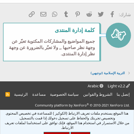
18
Tahoma
22
Times New Roman
فيسبوك
تويتر
Reddit
Pinterest
Tumblr
WhatsApp
الرابط
البريد الإلكتروني
شارك:
26
Trebuchet MS
Verdana
كلمة إدارة المنتدى
جميع المواضيع والمشاركات المكتوبة تعبّر عن
وجهة نظر صاحبها ,, ولا تعبّر بالضرورة عن وجهة
نظر إدارة المنتدى.
التربية الإسلامية (توجيهي)
Arabic
Light v2.2
إتصل بنا
الشروط والقوانين
سياسة الخصوصية
مساعدة
الرئيسية
R
S
S
®
Community platform by XenForo
© 2010-2021 XenForo Ltd.
هذا الموقع يستخدم ملفات تعريف الارتباط (الكوكيز ) للمساعدة في تخصيص المحتوى
وتخصيص تجربتك والحفاظ على تسجيل دخولك إذا قمت بالتسجيل.
من خلال الاستمرار في استخدام هذا الموقع، فإنك توافق على استخدامنا لملفات تعريف
الارتباط.