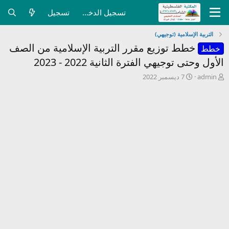
تسجيل الدخول
تسجيل
التربية الإسلامية (توجيهي)
خطط توزيع مقرر التربية الإسلامية من الصف
خطط
الأول وحتى توجيهي الفترة الثانية 2022 - 2023
ب
ت
admin
7 ديسمبر 2022
ا
ا
د
ر
ئ
ي
ا
خ
ل
ا
م
ل
و
ب
ض
د
و
ء
ع