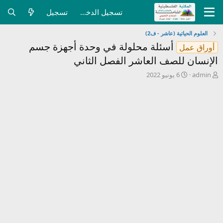
تسجيل الدخول
تسجيل
العلوم الحياتية (عاشر - ف2)
أسئلة محلولة في وحدة أجهزة جسم
أوراق عمل
الإنسان للصف العاشر الفصل الثاني
ب
ت
admin
6 يونيو 2022
ا
ا
د
ر
ئ
ي
ا
خ
ل
ا
م
ل
و
ب
ض
د
و
ء
ع