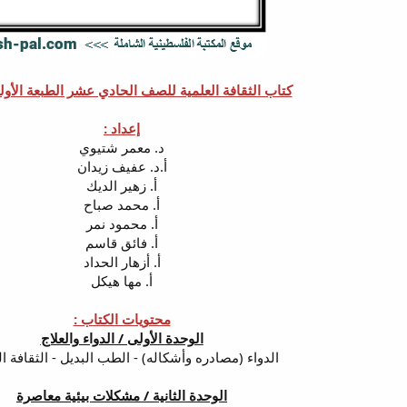
كتاب الثقافة العلمية للصف الحادي عشر الطبعة الأولى 19
إعداد :
د. معمر شتيوي
أ.د. عفيف زيدان
أ. زهير الديك
أ. محمد صباح
أ. محمود نمر
أ. فائق قاسم
أ. أزهار الحداد
أ. مها هيكل
محتويات الكتاب :
الوحدة الأولى / الدواء والعلاج
الدواء (مصادره وأشكاله) - الطب البديل - الثقافة ال
الوحدة الثانية / مشكلات بيئية معاصرة