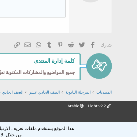
12
محاذاة
Book Antiqua
15
ضبط
Courier New
18
Georgia
22
Tahoma
26
Times New Roman
فيسبوك
تويتر
Reddit
Pinterest
Tumblr
WhatsApp
الرابط
البريد الإلكتر
شارك:
Trebuchet MS
Verdana
كلمة إدارة المنتدى
جميع المواضيع والمشاركات المكتوبة تعبّر
المنتديات
المرحلة الثانوية
الصف الحادي عشر
الصف الحادي ع
Arabic
Light v2.2
هذا الموقع يستخدم ملفات تعريف الار
من خلال الا