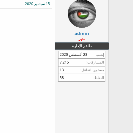
15 سبتمبر 2020
ع
admin
مدير
طاقم الإدارة
إنضم
23 أغسطس 2020
المشاركات
7,215
مستوى التفاعل
13
النقاط
38