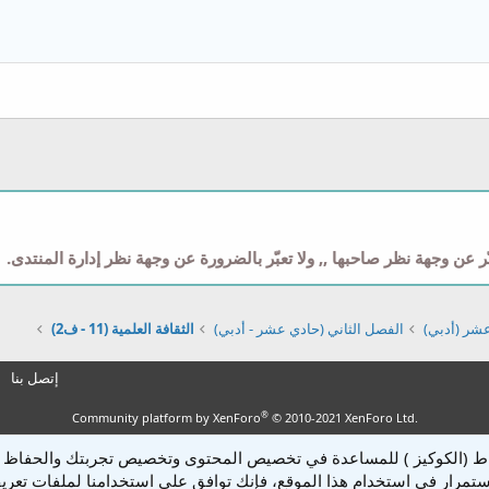
 لليمين
مسافة بادئة
عنوان 2
إزالة المسافة البادئة
عنوان 3
وني
 عن وجهة نظر صاحبها ,, ولا تعبّر بالضرورة عن وجهة نظر إدارة المنتدى.
شر (أدبي)
الفصل الثاني (حادي عشر - أدبي)
الثقافة العلمية (11 - ف2)
إتصل بنا
®
Community platform by XenForo
© 2010-2021 XenForo Ltd.
تباط (الكوكيز ) للمساعدة في تخصيص المحتوى وتخصيص تجربتك والحفاظ 
ستمرار في استخدام هذا الموقع، فإنك توافق على استخدامنا لملفات تعريف