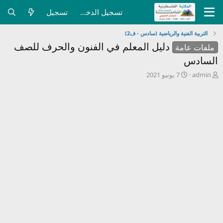
تسجيل الدخول
تسجيل
التربية الفنية والرياضية (سادس - ف2)
دليل المعلم في الفنون والحرف للصف
ملفات عامة
السادس
ب
ت
admin
7 يونيو 2021
ا
ا
د
ر
ئ
ي
ا
خ
ل
ا
م
ل
و
ب
ض
د
و
ء
ع