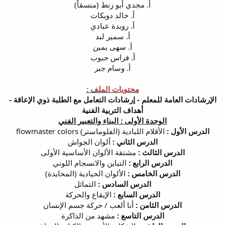
أ. مجدي أبو زنط (منسقاً)
أ. خالد دويكات
أ. رويدة عبادي
أ. سمير لبد
أ. سهى يمين
أ. فراس حبوب
أ. وسام جبر
محتويات الملف :
الإرشادات العامة للمعلم - إرشادات التعامل مع الطلبة ذوي الإعاقة -
أهداف التربية الفنية
الوحدة الأولى : البناء والتعبير الفني
الدرس الأول :
الأقلام اللبادية (الفلوماستر) flowmaster colors
الدرس الثاني :
ألوان الجواش
الدرس الثالث :
مشتقة الألوان الأساسية الأولى
الدرس الرابع :
التباين والانسجام اللوني
الدرس الخامس :
الألوان الحيادية (المحايدة)
الدرس السادس :
التماثل
الدرس السابع :
الإيقاع والحركة
الدرس الثامن :
أنا ألعب / حركة جسم الإنسان
الدرس التاسع :
مشهد من الذاكرة