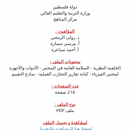
دولة فلسطين
وزارة التربية والتعليم العالي
مركز المناهج
المؤلفون :
د. رولى الرمحي
أ. مرسي سمارة
أ. أحمد سياعرة
محتويات الملف :
الخلفية النظرية - السلامة العامة في المختبر - الأدوات والأجهزة
لمختبر الفيزياء - كتابة تقارير التجارب العملية - نماذج التقييم
عدد الصفحات :
216 صفحة
نوع الملف :
ملف PDF
لمشاهدة و تحميل الملف
إضغط هنا للمشاهدة والتحميل