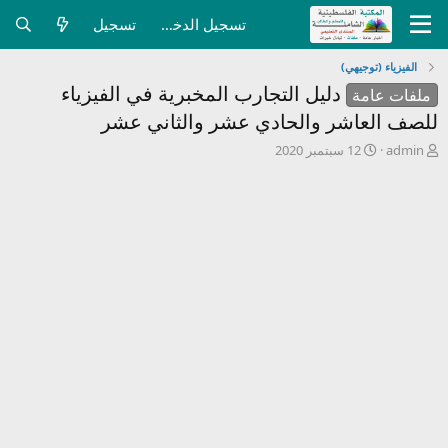
تسجيل الدخول
تسجيل
الفيزياء (توجيهي)
دليل التجارب المخبرية في الفيزياء
ملفات عامة
للصف العاشر والحادي عشر والثاني عشر
ب
ت
admin
12 سبتمبر 2020
ا
ا
د
ر
ئ
ي
ا
خ
ل
ا
م
ل
و
ب
ض
د
و
ء
ع