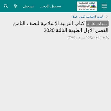
تسجيل الدخول
تسجيل
التربية الإسلامية (ثامن - ف1)
كتاب التربية الإسلامية للصف الثامن
ملفات عامة
الفصل الأول الطبعة الثالثة 2020
ب
ت
admin
10 سبتمبر 2020
ا
ا
د
ر
ئ
ي
ا
خ
ل
ا
م
ل
و
ب
ض
د
و
ء
ع