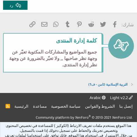
Georgia
15
ضبط
رد
عنوان 3
18
Tahoma
22
Times New Roman
فيسبوك
تويتر
Reddit
Pinterest
Tumblr
WhatsApp
الرابط
البريد الإلكتروني
شارك:
26
Trebuchet MS
Verdana
كلمة إدارة المنتدى
جميع المواضيع والمشاركات المكتوبة تعبّر عن
وجهة نظر صاحبها ,, ولا تعبّر بالضرورة عن وجهة
نظر إدارة المنتدى.
التربية الإسلامية (ثامن - ف1)
Arabic
Light v2.2
إتصل بنا
الشروط والقوانين
سياسة الخصوصية
مساعدة
الرئيسية
R
S
S
®
Community platform by XenForo
© 2010-2021 XenForo Ltd.
هذا الموقع يستخدم ملفات تعريف الارتباط (الكوكيز ) للمساعدة في تخصيص المحتوى
وتخصيص تجربتك والحفاظ على تسجيل دخولك إذا قمت بالتسجيل.
من خلال الاستمرار في استخدام هذا الموقع، فإنك توافق على استخدامنا لملفات تعريف