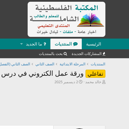
الرئيسية
المنتديات
ما الجديد
المشاركات الجديدة
بحث بالمنتديات
المنتديات
المرحلة الابتدائية
الصف الثاني
الصف الثاني (الفصل 
ورقة عمل الكتروني في درس (آ
تفاعلي
ب
ت
خالد محمد
2 ديسمبر 2025
ا
ا
د
ر
ئ
ي
ا
خ
ل
ا
م
ل
و
ب
ض
د
و
ء