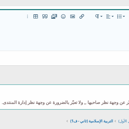
 لليسار
عادي
قائمة مرتبة
قائمة
 إضافية…
المحاذاة
تنسيق الفقرة
إدراج رابط
إدراج صورة
ميديا
الإبتسامات
إقتباس
إدراج جدول
خيارات إضافية…
عنوان 1
قائمة غير مرتبة
مضمن
 لليمين
مسافة بادئة
عنوان 2
إزالة المسافة البادئة
عنوان 3
وني
 عن وجهة نظر صاحبها ,, ولا تعبّر بالضرورة عن وجهة نظر إدارة المنتدى.
الأول)
التربية الإسلامية (ثاني - ف1)