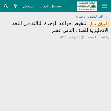
تسجيل الدخول
تسجيل
اللغة الانجليزية (توجيهي)
تلخيص قواعد الوحدة الثالثة في اللغة
أوراق عمل
الانجليزية للصف الثاني عشر
ب
ت
Israa Ahmed
26 نوفمبر 2025
ا
ا
د
ر
ئ
ي
ا
خ
ل
ا
م
ل
و
ب
ض
د
و
ء
ع