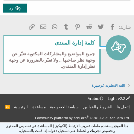
عنوان 2
Georgia
15
ضبط
رد
عنوان 3
18
Tahoma
22
Times New Roman
فيسبوك
تويتر
Reddit
Pinterest
Tumblr
WhatsApp
الرابط
البريد الإلكتروني
شارك:
26
Trebuchet MS
Verdana
كلمة إدارة المنتدى
جميع المواضيع والمشاركات المكتوبة تعبّر عن
وجهة نظر صاحبها ,, ولا تعبّر بالضرورة عن وجهة
نظر إدارة المنتدى.
اللغة الانجليزية (توجيهي)
Arabic
Light v2.2
إتصل بنا
الشروط والقوانين
سياسة الخصوصية
مساعدة
الرئيسية
R
S
S
®
Community platform by XenForo
© 2010-2021 XenForo Ltd.
هذا الموقع يستخدم ملفات تعريف الارتباط (الكوكيز ) للمساعدة في تخصيص المحتوى
وتخصيص تجربتك والحفاظ على تسجيل دخولك إذا قمت بالتسجيل.