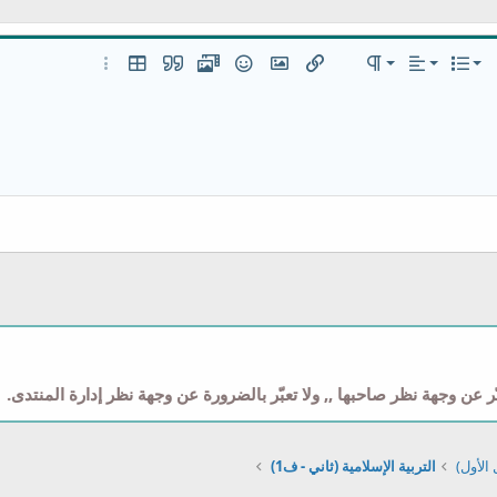
 لليسار
عادي
قائمة مرتبة
قائمة
 إضافية…
المحاذاة
تنسيق الفقرة
إدراج رابط
إدراج صورة
ميديا
الإبتسامات
إقتباس
إدراج جدول
خيارات إضافية…
عنوان 1
قائمة غير مرتبة
مضمن
 لليمين
مسافة بادئة
عنوان 2
إزالة المسافة البادئة
عنوان 3
وني
 عن وجهة نظر صاحبها ,, ولا تعبّر بالضرورة عن وجهة نظر إدارة المنتدى.
الأول)
التربية الإسلامية (ثاني - ف1)