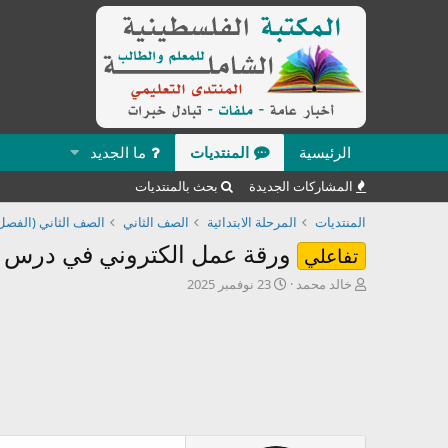
الرئيسية
المنتديات
ما الجديد
المشاركات الجديدة
بحث بالمنتديات
المنتديات
المرحلة الابتدائية
الصف الثاني
الصف الثاني (الفصل 
ورقة عمل الكتروني في درس (ا
تفاعلي
ب
ت
خالد محمد
23 نوفمبر 2025
ا
ا
د
ر
ئ
ي
ا
خ
ل
ا
م
ل
و
ب
ض
د
و
ء