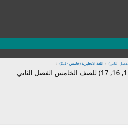
فصل الثاني)
اللغة الانجليزية (خامس - ف2)