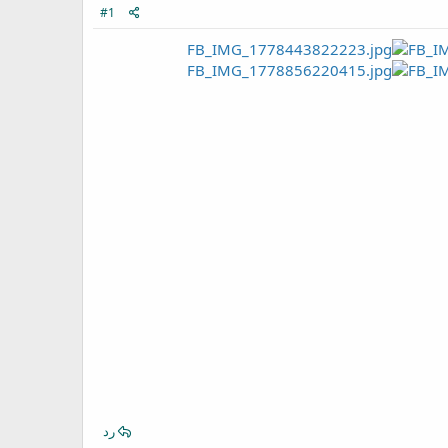
#1
رد