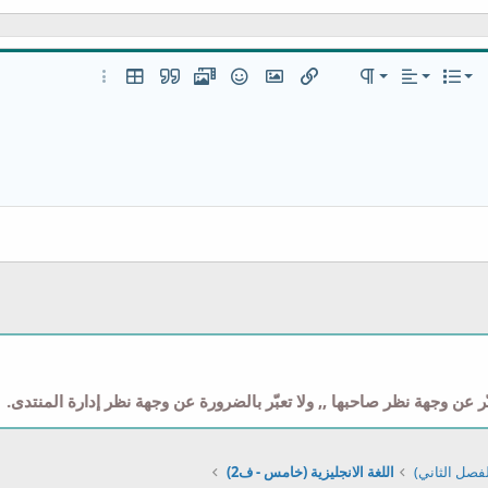
 لليسار
عادي
قائمة مرتبة
قائمة
 إضافية…
المحاذاة
تنسيق الفقرة
إدراج رابط
إدراج صورة
ميديا
الإبتسامات
إقتباس
إدراج جدول
خيارات إضافية…
عنوان 1
قائمة غير مرتبة
مضمن
 لليمين
مسافة بادئة
عنوان 2
إزالة المسافة البادئة
عنوان 3
وني
 عن وجهة نظر صاحبها ,, ولا تعبّر بالضرورة عن وجهة نظر إدارة المنتدى.
فصل الثاني)
اللغة الانجليزية (خامس - ف2)