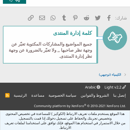
عنوان 3
18
Tahoma
22
Times New Roman
فيسبوك
تويتر
Reddit
Pinterest
Tumblr
WhatsApp
الرابط
البريد الإلكتروني
شارك:
26
Trebuchet MS
Verdana
كلمة إدارة المنتدى
جميع المواضيع والمشاركات المكتوبة تعبّر عن
وجهة نظر صاحبها ,, ولا تعبّر بالضرورة عن وجهة
نظر إدارة المنتدى.
الكيمياء (توجيهي)
Arabic
Light v2.2
إتصل بنا
الشروط والقوانين
سياسة الخصوصية
مساعدة
الرئيسية
R
S
S
®
Community platform by XenForo
© 2010-2021 XenForo Ltd.
هذا الموقع يستخدم ملفات تعريف الارتباط (الكوكيز ) للمساعدة في تخصيص المحتوى
وتخصيص تجربتك والحفاظ على تسجيل دخولك إذا قمت بالتسجيل.
من خلال الاستمرار في استخدام هذا الموقع، فإنك توافق على استخدامنا لملفات تعريف
الارتباط.