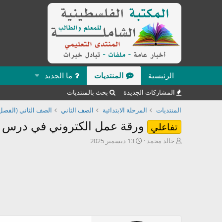
الرئيسية
المنتديات
ما الجديد
المشاركات الجديدة
بحث بالمنتديات
المنتديات
المرحلة الابتدائية
الصف الثاني
الصف الثاني (الفصل 
ورقة عمل الكتروني في درس (س
تفاعلي
ب
ت
خالد محمد
13 ديسمبر 2025
ا
ا
د
ر
ئ
ي
ا
خ
ل
ا
م
ل
و
ب
ض
د
و
ء