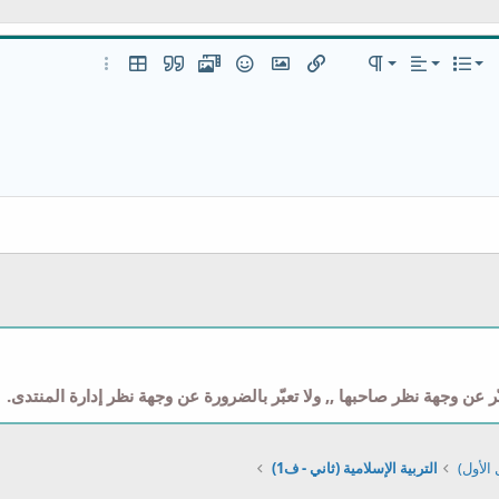
 لليسار
عادي
قائمة مرتبة
قائمة
 إضافية…
المحاذاة
تنسيق الفقرة
إدراج رابط
إدراج صورة
ميديا
الإبتسامات
إقتباس
إدراج جدول
خيارات إضافية…
عنوان 1
قائمة غير مرتبة
مضمن
 لليمين
مسافة بادئة
عنوان 2
إزالة المسافة البادئة
عنوان 3
وني
 عن وجهة نظر صاحبها ,, ولا تعبّر بالضرورة عن وجهة نظر إدارة المنتدى.
الأول)
التربية الإسلامية (ثاني - ف1)