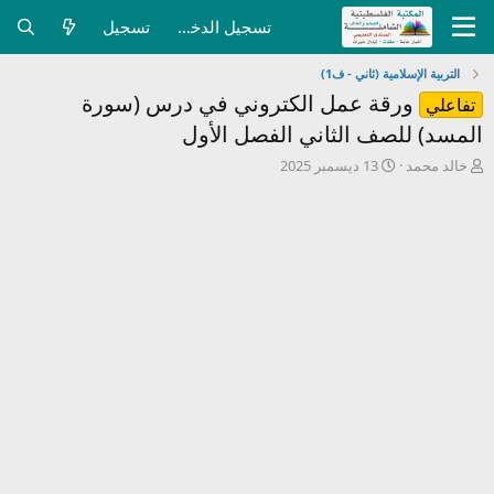
تسجيل الدخول
تسجيل
التربية الإسلامية (ثاني - ف1)
ورقة عمل الكتروني في درس (سورة
تفاعلي
المسد) للصف الثاني الفصل الأول
ب
ت
خالد محمد
13 ديسمبر 2025
ا
ا
د
ر
ئ
ي
ا
خ
ل
ا
م
ل
و
ب
ض
د
و
ء
ع