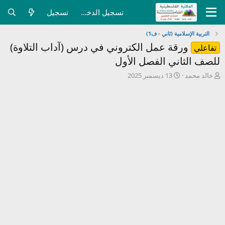
تسجيل الدخول
تسجيل
التربية الإسلامية (ثاني - ف1)
ورقة عمل الكتروني في درس (آداب التلاوة)
تفاعلي
للصف الثاني الفصل الأول
ب
ت
خالد محمد
13 ديسمبر 2025
ا
ا
د
ر
ئ
ي
ا
خ
ل
ا
م
ل
و
ب
ض
د
و
ء
ع