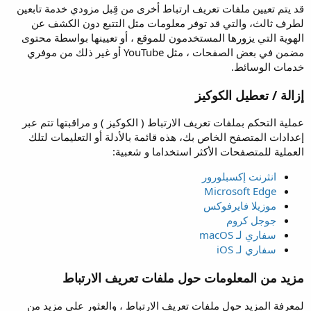
قد يتم تعيين ملفات تعريف ارتباط أخرى من قِبل مزودي خدمة تابعين
لطرف ثالث، والتي قد توفر معلومات مثل التتبع دون الكشف عن
الهوية التي يزورها المستخدمون للموقع ، أو تعيينها بواسطة محتوى
مضمن في بعض الصفحات ، مثل YouTube أو غير ذلك من موفري
خدمات الوسائط.
إزالة / تعطيل الكوكيز
عملية التحكم بملفات تعريف الارتباط ( الكوكيز ) و مراقبتها تتم عبر
إعدادات المتصفح الخاص بك، هذه قائمة بالأدلة أو التعليمات لتلك
العملية للمتصفحات الأكثر استخداما و شعبية:
انثرنت إكسبلورور
Microsoft Edge
موزيلا فايرفوكس
جوجل كروم
سفاري لـ macOS
سفاري لـ iOS
مزيد من المعلومات حول ملفات تعريف الارتباط
لمعرفة المزيد حول ملفات تعريف الارتباط ، والعثور على مزيد من