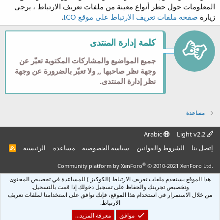
المعلومات حول حظر أنواع معينة من ملفات تعريف الارتباط ، يرجى
زيارة
صفحه ملفات تعريف الارتباط على موقع ICO
.
كلمة إدارة المنتدى
جميع المواضيع والمشاركات المكتوبة تعبّر عن
وجهة نظر صاحبها ,, ولا تعبّر بالضرورة عن وجهة
نظر إدارة المنتدى.
مساعدة
Arabic
Light v2.2
إتصل بنا
الشروط والقوانين
سياسة الخصوصية
مساعدة
الرئيسية
R
S
S
®
Community platform by XenForo
© 2010-2021 XenForo Ltd.
هذا الموقع يستخدم ملفات تعريف الارتباط (الكوكيز ) للمساعدة في تخصيص المحتوى
وتخصيص تجربتك والحفاظ على تسجيل دخولك إذا قمت بالتسجيل.
من خلال الاستمرار في استخدام هذا الموقع، فإنك توافق على استخدامنا لملفات تعريف
الارتباط.
موافق
معرفة المزيد…